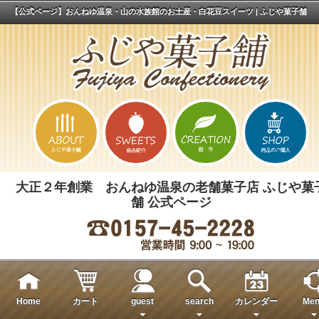
【公式ページ】おんねゆ温泉・山の水族館のお土産・白花豆スイーツ | ふじや菓子舗
大正２年創業 おんねゆ温泉の老舗菓子店 ふじや菓
舗 公式ページ
Home
カート
guest
search
カレンダー
Men