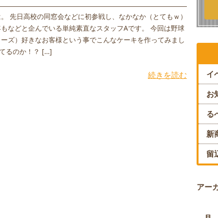
は。 先日高校の同窓会などに初参戦し、なかなか（とてもｗ）
もなどと企んでいる単純素直なスタッフAです。 今回は野球
ターズ）好きなお客様という事でこんなケーキを作ってみまし
てるのか！？ […]
イ
続きを読む
お
る
新
留
アー