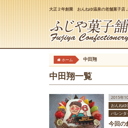
大正２年創業 おんねゆ温泉の老舗菓子店 
中田翔
ホーム
中田翔一覧
2015年1
おんねゆ
バレンタ
今回の