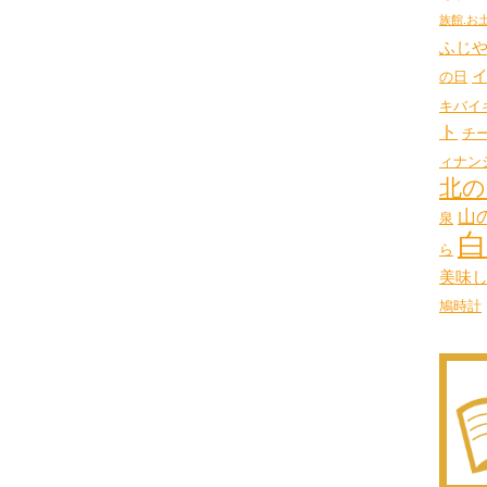
族館.お
ふじ
の日
キバイ
ト
チ
ィナン
北の
山
泉
白
ら
美味
鳩時計