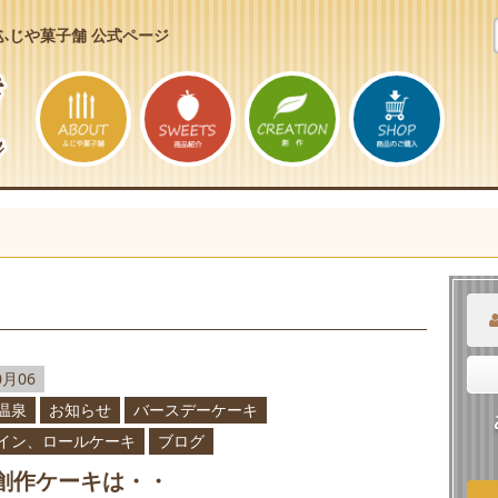
ふじや菓子舗 公式ページ
0月06
温泉
お知らせ
バースデーケーキ
イン、ロールケーキ
ブログ
創作ケーキは・・