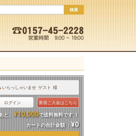
検索
いらっしゃいませ
ゲスト
様
ログイン
新規ご入会はこちら
¥10,000
あと、
で送料無料です ！
¥0
カートの合計金額 ：