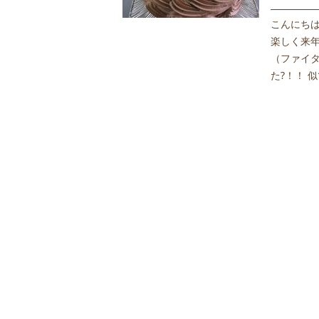
こんにち
楽しく来年
（ファイ
た?！！ 似