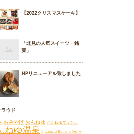
【2022クリスマスケーキ】
「北見の人気スイーツ・銘
菓」
HPリニューアル致しました
クラウド
おみやげ
おんねゆ
め
おんねゆマルシェ
んねゆ温泉
おんねゆ温泉.北の大地の水