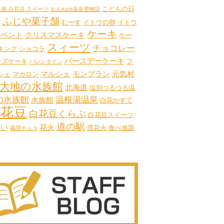
こどもの日
土産.白花豆.スイーツ
おんねゆ温泉雪物語
ふじや菓子舗
や
むーす
イトウの卵
イトウ
ケーキ
イベント
クリスマスケーキ
ケー
スィーツ
チョコレー
キング
ショコラ
バースデーケーキ
ーズケーキ
フ
バレンタイン
マルシェ
モンブラン
元気村
シェ
マカロン
大地の水族館
北海道
塩別つるつる温
の水族館
温根湯温泉
水族館
白花かすて
花豆
白花豆くらぶ
白花豆スイーツ
道の駅
しい
花火
雪花火
食べ放題
義理チョコ