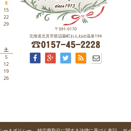
8
15
22
29
〒091-0170
北海道北見市留辺蘂町おんねゆ温泉194
土
5
12
19
26
シー＆ポリシー
特定商取引に関する法律に基づく表記
サ