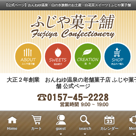
【公式ページ】おんねゆ温泉・山の水族館のお土産・白花豆スイーツ | ふじや菓子舗
大正２年創業 おんねゆ温泉の老舗菓子店 ふじや菓
舗 公式ページ
Home
カート
guest
search
カレンダー
Men