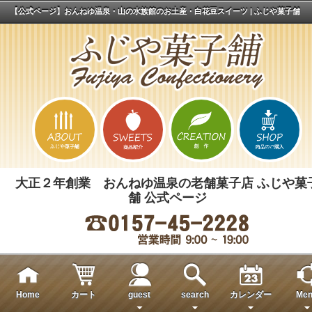
【公式ページ】おんねゆ温泉・山の水族館のお土産・白花豆スイーツ | ふじや菓子舗
大正２年創業 おんねゆ温泉の老舗菓子店 ふじや菓
舗 公式ページ
Home
カート
guest
search
カレンダー
Men