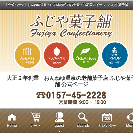
【公式ページ】おんねゆ温泉・山の水族館のお土産・白花豆スイーツ | ふじや菓子舗
大正２年創業 おんねゆ温泉の老舗菓子店 ふじや菓
舗 公式ページ
Home
カート
guest
search
カレンダー
Men