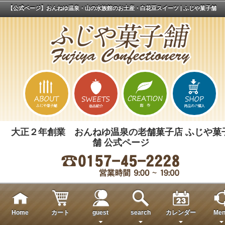
【公式ページ】おんねゆ温泉・山の水族館のお土産・白花豆スイーツ | ふじや菓子舗
大正２年創業 おんねゆ温泉の老舗菓子店 ふじや菓
舗 公式ページ
Home
カート
guest
search
カレンダー
Men