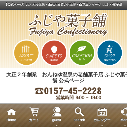
【公式ページ】おんねゆ温泉・山の水族館のお土産・白花豆スイーツ | ふじや菓子舗
大正２年創業 おんねゆ温泉の老舗菓子店 ふじや菓
舗 公式ページ
Home
カート
guest
search
カレンダー
Men