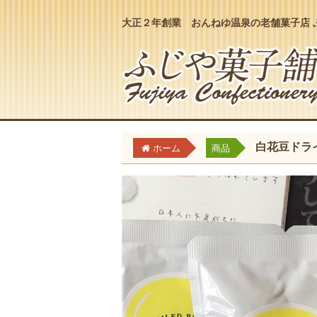
大正２年創業 おんねゆ温泉の老舗菓子店 
白花豆ドラ
ホーム
商品