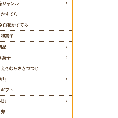
品ジャンル
かすてら
白花かすてら
和菓子
商品
き菓子
えぞむらさきつつじ
的別
ギフト
材別
卵