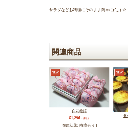
サラダなどお料理にそのまま簡単に(^_-)-☆
関連商品
NEW
NEW
白花物語
北
¥1,296
（税込）
在庫状態: [
在庫有り
]