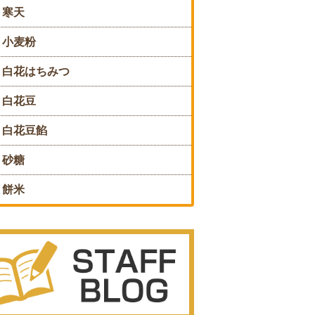
寒天
小麦粉
白花はちみつ
白花豆
白花豆餡
砂糖
餅米