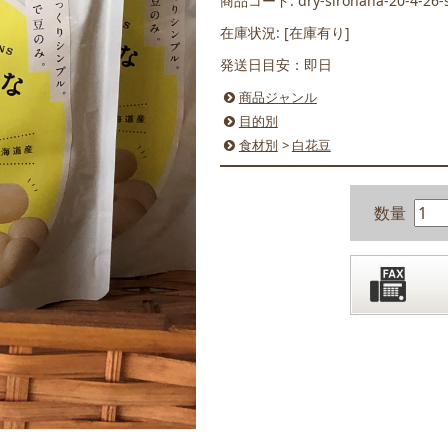
商品コード: dry-sirohana-20-4-26-
在庫状況: [在庫有り]
発送日目安：即日
商品ジャンル
目的別
食材別
>
白花豆
数量