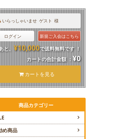
いらっしゃいませ
ゲスト
様
ログイン
新規ご入会はこちら
¥10,000
あと、
で送料無料です ！
¥0
カートの合計金額 ：
カートを見る
商品カテゴリー
LE
勧め商品