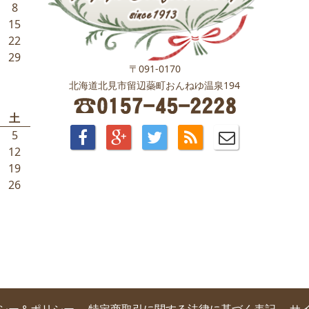
8
15
22
29
〒091-0170
北海道北見市留辺蘂町おんねゆ温泉194
土
5
12
19
26
シー＆ポリシー
特定商取引に関する法律に基づく表記
サ