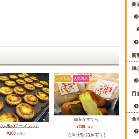
商
新
焼
おすすめ
人気商品
目
食
白花かすてら
の大地のチーズタルト
¥200
（税込）
¥200
（税込）
在庫状態: [
在庫有り
]