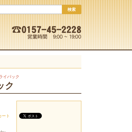
検索
ライパック
ック
カート