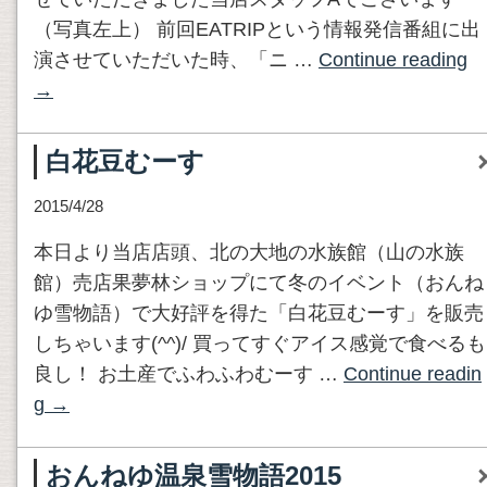
（写真左上） 前回EATRIPという情報発信番組に出
演させていただいた時、「ニ …
Continue reading
→
白花豆むーす
2015/4/28
本日より当店店頭、北の大地の水族館（山の水族
館）売店果夢林ショップにて冬のイベント（おんね
ゆ雪物語）で大好評を得た「白花豆むーす」を販売
しちゃいます(^^)/ 買ってすぐアイス感覚で食べるも
良し！ お土産でふわふわむーす …
Continue readin
g
→
おんねゆ温泉雪物語2015