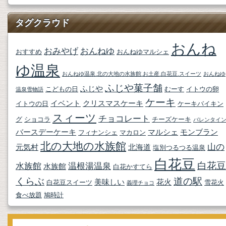
タグクラウド
おんね
おみやげ
おんねゆ
おすすめ
おんねゆマルシェ
ゆ温泉
おんねゆ温泉.北の大地の水族館.お土産.白花豆.スイーツ
おんねゆ
ふじや菓子舗
ふじや
こどもの日
むーす
イトウの卵
温泉雪物語
ケーキ
イベント
クリスマスケーキ
イトウの日
ケーキバイキン
スィーツ
チョコレート
グ
ショコラ
チーズケーキ
バレンタイ
バースデーケーキ
マルシェ
モンブラン
フィナンシェ
マカロン
北の大地の水族館
山の
元気村
北海道
塩別つるつる温泉
白花豆
白花豆
水族館
温根湯温泉
水族館
白花かすてら
くらぶ
道の駅
美味しい
花火
白花豆スイーツ
雪花火
義理チョコ
食べ放題
鳩時計