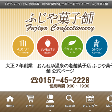
【公式ページ】おんねゆ温泉・山の水族館のお土産・白花豆スイーツ | ふじや菓子舗
大正２年創業 おんねゆ温泉の老舗菓子店 ふじや菓
舗 公式ページ
Home
カート
guest
search
カレンダー
Men