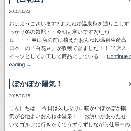
2015/10/23
おはようございます? おんねゆ温泉秋を通りこしす
っかり冬の気配・・今朝も寒いです?(+_+)
豆・・・ 春に店の前に植えたおんねゆ温泉生産高
日本一の「白花豆」が収穫できました！！ 当店ス
イーツとして加工して商品にしている …
Continue r
eading
→
ぽかぽか陽気！
2015/10/18
こんにちは！ 今日は久しぶりに暖かいぽかぽか陽
気が心地よいおんねゆ温泉！！ お誘いがあったせ
いでゴルフに行きたくてうずうずしながら仕事中の