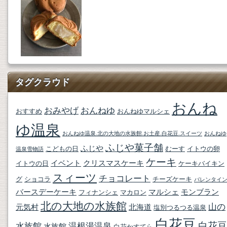
タグクラウド
おんね
おみやげ
おんねゆ
おすすめ
おんねゆマルシェ
ゆ温泉
おんねゆ温泉.北の大地の水族館.お土産.白花豆.スイーツ
おんねゆ
ふじや菓子舗
ふじや
こどもの日
むーす
イトウの卵
温泉雪物語
ケーキ
イベント
クリスマスケーキ
イトウの日
ケーキバイキン
スィーツ
チョコレート
グ
ショコラ
チーズケーキ
バレンタイ
バースデーケーキ
マルシェ
モンブラン
フィナンシェ
マカロン
北の大地の水族館
山の
元気村
北海道
塩別つるつる温泉
白花豆
白花豆
水族館
温根湯温泉
水族館
白花かすてら