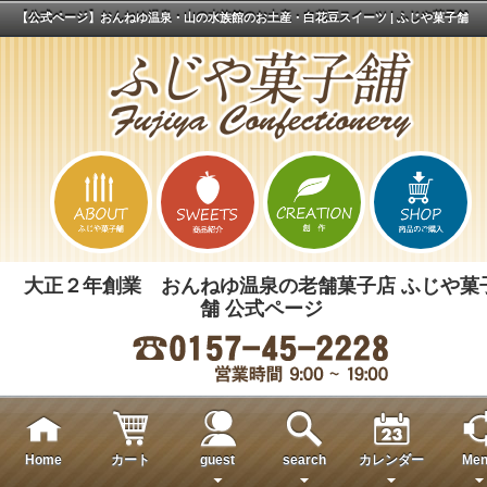
【公式ページ】おんねゆ温泉・山の水族館のお土産・白花豆スイーツ | ふじや菓子舗
大正２年創業 おんねゆ温泉の老舗菓子店 ふじや菓
舗 公式ページ
Home
カート
guest
search
カレンダー
Men